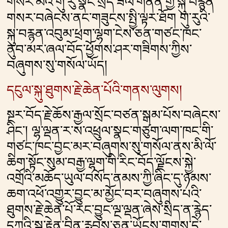
གསེར་མའི་གུ་རུ་སྣང་སྲིད་ཟིལ་གནོན་གྱི་སྐུ་བརྙན་
གསར་བཞེངས་ནང་གཟུངས་སྤྱི་ལྟར་ཐོག གུ་རུའི་
སྐུ་བརྙན་འབུམ་ཕྲག་ལྷག་ངེས་ཅན་གཙང་ཁང་
ནུབ་མར་ཞལ་བོད་ཕྱོགས་ཤར་གཟིགས་ཀྱིས་
བཞུགས་སུ་གསོལ་ཡོད།
དངུལ་སྐུ་ཐུགས་རྗེ་ཆེན་པོའི་གནས་ལུགས།
སྔར་བོད་རྗེ་ཆོས་རྒྱལ་སྲོང་བཙན་སྒམ་པོས་བཞེངས་
ཤིང༌། ལྷ་ལྡན་ར་ས་འཕྲུལ་སྣང་གཙུག་ལག་ཁང་གི་
གཙང་ཁང་བྱང་མར་བཞུགས་སུ་གསོལ་ནས་མི་ལོ་
ཆིག་སྟོང་སུམ་བརྒྱ་ལྷག་གི་རིང་བོད་ལྗོངས་སྐྱེ་
འགྲོའི་མཆོད་ཡུལ་བསོད་ནམས་ཀྱི་ཞིང་དུ་ཉམས་
ཆག་འཕོ་འགྱུར་བྱུང་མ་མྱོང་བར་བཞུགས་པའི་
ཐུགས་རྗེ་ཆེན་པོ་རང་བྱུང་ལྔ་ལྡན་ཞེས་སྲིད་ན་རྙེད་
དཀའི་སྐུ་རྟེན་བྱིན་རླབས་ཅན་ཡོངས་གྲགས་དེ་