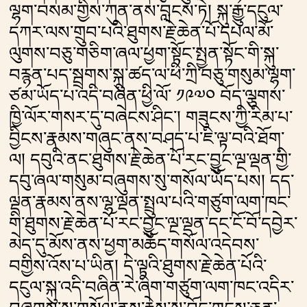
ལྷག་བསམ་གྱིས་ཀུན་ནས་བླངས་ཏེ། སྐུ་རྒྱུ་དངུལ་
དཀར་ལས་གྲུབ་པའི་ཐུགས་རྗེ་ཆེན་པོ་དཔལ་མོ་
ལུགས་བཅུ་གཅིག་ཞལ་ཕྱག་སྟོང་སྤྱན་སྟོང་གི་སྐུ་
བརྙན་པད་སྦྲགས་སྐུ་ཚད་ལ་ཕི་ཀྲི་བཅུ་གསུམ་ལྷག་
ཙམ་ཡོད་པ་འདི་བཞིན་ཕྱི་ལོ་ ༡༩༧༠ བོད་ལྕགས་
ཁྱི་ལོར་གསར་དུ་བཞེངས་ཤིང༌། གཟུངས་ཀྱི་རིམ་པ་
བྱིངས་རྣམས་གཞུང་ནས་བཤད་པ་ཇི་ལྟ་བའི་ཐོག་
ལ། དབུའི་ནང་ཐུགས་རྗེ་ཆེན་པོ་རང་བྱུང་ལྔ་ལྡན་གྱི་
དབུ་ཞལ་གསུམ་བཞུགས་སུ་གསོལ་ཡོད་པས། དད་
ལྡན་རྣམས་ནས་ལྷ་ལྡན་སྤྲུལ་པའི་གཙུག་ལག་ཁང་
གི་ཐུགས་རྗེ་ཆེན་པོ་རང་བྱུང་ལྔ་ལྡན་དང་ངོ་བོ་དབྱེར་
མེད་དུ་མོས་ནས་ཕྱག་མཆོད་གསོལ་འདེབས་
བགྱིས་འོས་པ་ཡིན། དེ་ལྟའི་ཐུགས་རྗེ་ཆེན་པོའི་
དངུལ་སྐུ་འདི་བཞིན་རེ་ཞིག་གཙུག་ལག་ཁང་འདིར་