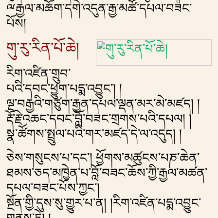
ྋརྒྱལ་མཆོག་དགེ་འདུན་རྒྱ་མཚོ་དཔལ་བཟང་
པོས།
གུ་རུ་རིན་པོ་ཆེ།
རིག་འཛིན་གྲུབ་
པའི་དབང་ཕྱུག་པདྨ་འབྱུང༌། །
ལྔ་བརྒྱའི་གཙུག་རྒྱན་དཔལ་ལྡན་མར་མེ་མཛད། །
རྡོ་རྗེ་འཆང་དབང་བློ་བཟང་གྲགས་པའི་དཔལ། །
སྣ་ཚོགས་སྤྲུལ་པའི་གར་མཛད་དེ་ལ་འདུད། །
ཅེས་གསུངས་པ་དང༌། ཕྱོགས་མཚུངས་པཎ་ཆེན་
ཐམས་ཅད་མཁྱེན་པ་བློ་བཟང་ཆོས་ཀྱི་རྒྱལ་མཚན་
དཔལ་བཟང་པོས་ཀྱང༌།
སྔོན་གྱི་དུས་སུ་གྱུར་པ་ན། །རིག་འཛིན་པདྨ་འབྱུང་
གནས་ཏེ། །