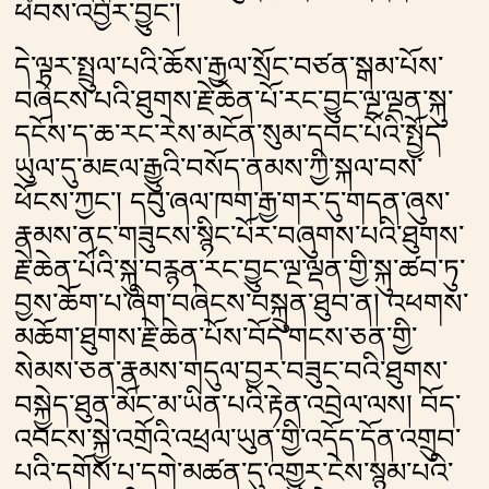
ཕེབས་འབྱོར་བྱུང༌།
དེ་ལྟར་སྤྲུལ་པའི་ཆོས་རྒྱལ་སྲོང་བཙན་སྒམ་པོས་
བཞེངས་པའི་ཐུགས་རྗེ་ཆེན་པོ་རང་བྱུང་ལྔ་ལྡན་སྐུ་
དངོས་ད་ཆ་རང་རེས་མངོན་སུམ་དབང་པོའི་སྤྱོད་
ཡུལ་དུ་མཇལ་རྒྱུའི་བསོད་ནམས་ཀྱི་སྐལ་བས་
ཕོངས་ཀྱང༌། དབུ་ཞལ་ཁག་རྒྱ་གར་དུ་གདན་ཞུས་
རྣམས་ནང་གཟུངས་སྙིང་པོར་བཞུགས་པའི་ཐུགས་
རྗེ་ཆེན་པོའི་སྐུ་བརྙན་རང་བྱུང་ལྔ་ལྡན་གྱི་སྐུ་ཚབ་ཏུ་
བྱས་ཆོག་པ་ཞིག་བཞེངས་བསྐྲུན་ཐུབ་ན། འཕགས་
མཆོག་ཐུགས་རྗེ་ཆེན་པོས་བོད་གངས་ཅན་གྱི་
སེམས་ཅན་རྣམས་གདུལ་བྱར་བཟུང་བའི་ཐུགས་
བསྐྱེད་ཐུན་མོང་མ་ཡིན་པའི་རྟེན་འབྲེལ་ལས། བོད་
འབངས་སྐྱེ་འགྲོའི་འཕྲལ་ཡུན་གྱི་འདོད་དོན་འགྲུབ་
པའི་དགོས་པ་དགེ་མཚན་དུ་འགྱུར་ངེས་སྙམ་པའི་