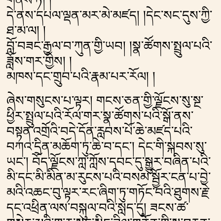
དེ་ནས་དཔལ་ལྡན་མར་མེ་མཛད། །དེང་སང་དུས་ཀྱི་
ཐ་མ་ལ། །
བློ་བཟང་རྒྱལ་བ་ཀུན་གྱི་ཡབ། །སྣ་ཚོགས་སྤྲུལ་པའི་
ཟློས་གར་གྱིས། །
མཁས་དང་གྲུབ་པའི་རྣམ་པར་རོལ། །
ཞེས་གསུངས་པ་ལྟར། གངས་ཅན་གྱི་ལྗོངས་སུ་སྔ་
ཕྱིར་སྤྲུལ་པའི་རོལ་གར་སྣ་ཚོགས་པའི་སྒོ་ནས་
བསྟན་འགྲོའི་བདེ་དོན་རླབས་པོ་ཆེ་མཛད་པའི་
བཀའ་དྲིན་མཆོག་ཏུ་ཆེ་བ་དང༌། དེང་གི་སྐབས་སུ་
ཡང༌། བོད་ལྗོངས་ཀླ་ཀློས་དབང་དུ་སྒྱུར་བཞིན་པའི་
མི་དང་མི་མིན་མ་རུངས་པའི་བསམ་སྦྱོར་ངན་པ་བྱེ་
མའི་འཆང་བུ་ལྟར་རང་ཞིག་ཏུ་གཏོང་བའི་ཐུགས་རྗེ་
དང་འཕྲིན་ལས་བསྐུལ་བའི་སླད་དུ། ཟངས་ཚ་