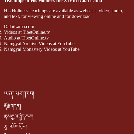
Teachings of His Holiness the XIVth Dalai Lama
His Holiness’ teachings are available as webcasts, video, audio,
and text, for viewing online and for download
DalaiLama.com
Videos at TibetOnline.tv
Audio at TibetOnline.tv
Namgyal Archive Videos at YouTube
Namgyal Monastery Videos at YouTube
ཡན་ལག་ཁག
རྡོ་རྗེ་གདན།
རྣམ་རྒྱལ་སྐྱིད་ཚལ།
རྩྭ་མཆོག་གྲོང་།