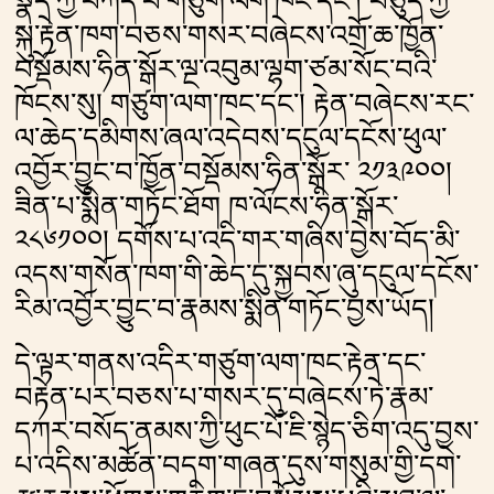
སྣོད་ཀྱི་བཀོད་པ་གཙུག་ལག་ཁང་དང༌། བཅུད་ཀྱི་
སྐུ་རྟེན་ཁག་བཅས་གསར་བཞེངས་འགྲོ་ཆ་ཁྱོན་
བསྡོམས་ཧིན་སྒོར་ལྔ་འབུམ་ལྷག་ཙམ་སོང་བའི་
ཁོངས་སུ། གཙུག་ལག་ཁང་དང༌། རྟེན་བཞེངས་རང་
ལ་ཆེད་དམིགས་ཞལ་འདེབས་དངུལ་དངོས་ཕུལ་
འབྱོར་བྱུང་བ་ཁྱོན་བསྡོམས་ཧིན་སྒོར་ ༢༡༣༩༠༠།
ཟིན་པ་སྨིན་གཏོང་ཐོག ཁ་ལོངས་ཧིན་སྒོར་
༢༨༦༡༠༠། དགོས་པ་འདི་གར་གཞིས་བྱེས་བོད་མི་
འདས་གསོན་ཁག་གི་ཆེད་དུ་སྐྱབས་ཞུ་དངུལ་དངོས་
རིམ་འབྱོར་བྱུང་བ་རྣམས་སྨིན་གཏོང་བྱས་ཡོད།
དེ་ལྟར་གནས་འདིར་གཙུག་ལག་ཁང་རྟེན་དང་
བརྟེན་པར་བཅས་པ་གསར་དུ་བཞེངས་ཏེ་རྣམ་
དཀར་བསོད་ནམས་ཀྱི་ཕུང་པོ་ཇི་སྙེད་ཅིག་འདུ་བྱས་
པ་འདིས་མཚོན་བདག་གཞན་དུས་གསུམ་གྱི་དགེ་