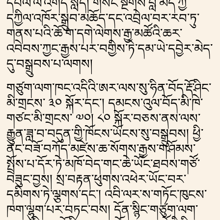
དཔལ་ལ་འགོད་སླད། གསང་སྔགས་བླ་མེད་ཀྱི་
དཀྱིལ་འཁོར་སྒྲུབ་མཆོད་དང་འབྲེལ་བར་རབ་ཏུ་
གནས་པའི་ཆོ་ག་དགེ་ལེགས་རྒྱ་མཚོའི་ཆར་
འབེབས་ཀྱང་རྒྱས་པར་བགྱིས་ཏེ་དམ་ཡེ་དབྱེར་མེད་
དུ་བསྒྲུབས་པ་ལགས།
གཙུག་ལག་ཁང་འདིའི་ཨར་ལས་སུ་ཧིན་བོད་རྡོ་ཤིང་
མི་གྲངས་ ༣༠ སྐོར་དང༌། དམངས་འུལ་བོད་མི་ཁེ་
གཙང་མི་གྲངས་ ༧༠། ༨༠ སྐོར་བཅས་ནས་ལས་
རྒྱུན་ཟླ་བ་བདུན་གྱི་ཁོངས་ཡོངས་སུ་བསྒྲུབས། ཕྱི་
ནང་བཟོ་བཀོད་མཛེས་ཆ་སོགས་རྒྱས་གཤོམས་
སྤྲོས་པ་དོར་ཏེ་མཁོ་བེད་གང་ཆེ་ཡོང་ཐབས་གཙོ་
བཟུང་བྱས། སྲ་བརྟན་ཕུགས་འཕེར་ཡོང་བར་
དམིགས་ཏེ་ལྕགས་དང༌། འབི་ལར་ས་གཏོང་ཁུངས་
ཁག་ལྷུག་པར་བཏང་བས། དོན་སྙིང་གཙུག་ལག་