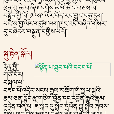
ཕྲན་བུ་ཆེ་བ་ཞིག་དགོས་མཁོ་ཆེ་བ་བཅས་ལ་
བརྟེན་ཕྱི་ལོ་ ༡༩༦༩ ལོར་བོད་རབ་བྱུང་བཅུ་དྲུག་
པའི་ས་བྱ་ལོར་གཙུག་ལག་ཁང་འདི་བཞིན་གསར་
དུ་བཞེངས་བསྐྲུན་བགྱིས་པའོ།།
སྐུ་རྟེན་སྐོར།
རྟེན་གྱི་
གཙོ་བོར།
བསྐལ་པ་
བཟང་པོ་འདིར་སངས་རྒྱས་མཆོག་གི་སྤྲུལ་སྐུའི་
རྣམ་ཅན་སྟོང་རྩ་གཅིག་བྱོན་དང་འབྱོན་རྒྱུའི་རྣམ་
འདྲེན་བཞི་པ། ཇི་སྐད་དུ་སློབ་དཔོན་ཀླུ་སྒྲུབ་ཞབས་
ཀྱིས། གང་གིས་ཐུགས་བརྩེས་ཉེར་བཟུངས་ནས། །