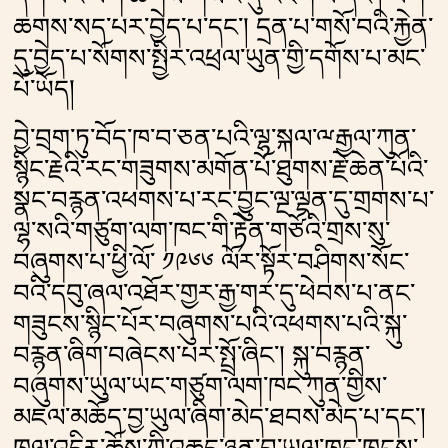
ཆགས་སད་པར་བྱེད་པ་དང༌། དྲན་པ་གསོ་བའི་རྐྱེན་
དུ་བྱེད་པ་སོགས་སྤྱིར་འཕྲལ་ཡུན་གྱི་དགོས་པ་མང་
པོ་ཡོད།
བྱེ་བྲག་ཏུ་བོད་ཁ་བ་ཅན་པའི་ལྷ་སྐལ་ྋརྒྱལ་ཀུན་
སྙིང་རྗེའི་རང་གཟུགས་མགོན་པོ་ཐུགས་རྗེ་ཆེན་པོའི་
སྣང་བརྙན་འཕགས་པ་རང་བྱུང་ལྔ་ལྡན་དུ་གྲགས་པ་
ལྷ་སའི་གཙུག་ལག་ཁང་གི་རྟེན་གཙོའི་གྲས་སུ་
བཞུགས་པ་ཕྱི་ལོ་ ༡༩༦༦ ལོར་སྟོར་བཤིགས་སོང་
བའི་དབུ་ཞལ་འཐོར་གྱར་རྒྱ་གར་དུ་ཕེབས་པ་ནང་
གཟུངས་སྙིང་པོར་བཞུགས་པའི་འཕགས་པའི་སྐུ་
བརྙན་ཞིག་བཞེངས་པར་སྤྲོ་ཞིང༌། སྐུ་བརྙན་
བཞུགས་ཡུལ་ཡང་གཙུག་ལག་ཁང་ཀུན་གྱིས་
མཇལ་མཆོད་བྱ་ཡུལ་ཞིག་མེད་ཐབས་མེད་པ་དང༌།
ཁུལ་འདིར་ཆོས་ཀྱི་འཆད་ཉན་བྱ་ཡུལ་ཁང་ཁུངས་