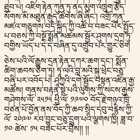
ཐུབ་པ། འཇིག་རྟེན་ཀུན་ཏུ་ནད་མུག་འཁྲུག་རྩོད་
སོགས་མི་མཐུན་རྒུད་ཚོགས་ཞི་ཞིང༌། འགྲོ་ཀུན་
མཛའ་གཅུགས་བདེ་སྐྱིད་ཀྱི་འཚོ་བ་བཟང་པོར་སྤྱོད་
པ་བཅས་ཀྱི་བསྔོ་སྨོན་མཚམས་སྦྱོར་ཤུགས་དྲག་ཏུ་
བགྱིས་ཡོད་པ་དེ་དེ་བཞིན་དུ་འགྲུབ་པར་གྱུར་ཅིག
ཅེས་པའི་ལོ་རྒྱུས་དྲན་རྟེན་དཀར་ཆག་དང༌། སྨོན་
ཚིག་ཆབས་ཅིག་ཏུ། ཏཱ་ལའི་བླ་མའི་སྐུ་ཕྲེང་བཅུ་
བཞི་པར་འབོད་པ། ཤཱཀྱའི་དགེ་སྦྱོང་བསྟན་འཛིན་རྒྱ་
མཚོས། གནས་བརྟན་སྡེ་པའི་ལུགས་ཀྱི་སངས་རྒྱས་
གཤེགས་ལོ་ ༢༥༡༥ ཕྱི་ལོ་ ༡༩༧༠ བོད་རྗེ་གཉའ་ཁྲི་
བཙན་པོ་བྱོན་ནས་བོད་ཀྱི་ཆབ་སྲིད་དབུ་བརྙེས་ཀྱི་
ལོ་ ༢༠༩༧ རབ་བྱུང་བཅུ་དྲུག་པའི་ལྕགས་ཁྱི། ཟླ་བ་
༡༠ ཚེས་ ༡༥ བཟང་པོར་བྲིས།། །།