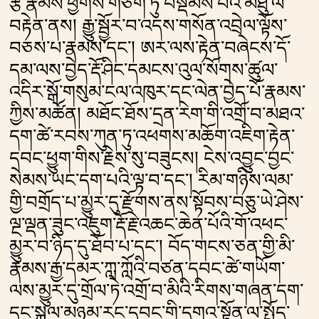
རྩ་རྣམས་ཕྱོགས་གཅིག་ཏུ་བསྡོམས་པའི་མཐུ་ལ་
བརྟེན་ནས། རྒྱུ་སྦྱོར་བ་འདས་གསོན་འབྲེལ་ལྟོས་
བཅས་པ་རྣམས་དང༌། ཨར་ལས་རྟེན་བཞེངས་དོ་
དམ་ལས་བྱེད་རྡོ་ཤིང་དམངས་འུལ་སོགས་ཚུལ་
འདིར་སྒོ་གསུམ་ངལ་འཁུར་དང་ལེན་བྱེད་པོ་རྣམས་
ཀྱིས་མཚོན། མཐོང་ཐོས་དྲན་རེག་གི་འགྲོ་བ་མཐའ་
དག་ཚེ་རབས་ཀུན་ཏུ་འཕགས་མཆོག་འཇིག་རྟེན་
དབང་ཕྱུག་གིས་རྗེས་སུ་བཟུངས། ངེས་འབྱུང་བྱང་
སེམས་ཡང་དག་པའི་ལྟ་བ་དང༌། རིམ་གཉིས་ལམ་
གྱི་བགྲོད་པ་མྱུར་དུ་རྫོགས་ནས་སྟོབས་བཅུ་ཡེ་ཤེས་
ལྔ་ལྡན་ཟུང་འཇུག་རྡོ་རྗེ་འཆང་ཆེན་པོའི་གོ་འཕང་
མྱུར་བ་ཉིད་དུ་ཐོབ་པ་དང༌། བོད་གངས་ཅན་གྱི་མི་
རྣམས་རྒྱ་དམར་ཀླ་ཀློའི་བཙན་དབང་ཚེ་གཡོག་
ལས་མྱུར་དུ་གྲོལ་ཏེ་འགྲོ་བ་མིའི་རིགས་གཞན་དག་
དང་སྐལ་མཉམ་རང་དབང་གི་དགའ་སྟོན་ལ་སྤྱོད་