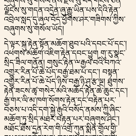
བཞུགས་སུ་གསོལ་ནས་རྗེས་སུ་བོད་གངས་ཅན་
ལྗོངས་སུ་གདན་འདྲེན་ཞུ་རྒྱུ་ཡིན་པས་དེའི་རྟེན་
འབྲེལ་སླད་དུ་ཞལ་བོད་ཕྱོགས་ཤར་གཟིགས་ཀྱིས་
བཞུགས་སུ་གསོལ་ཡོད།
དེ་ལྟར་སྐུ་རྟེན་སྟོན་མཆོག་ཐུབ་པའི་དབང་པོ་དང༌།
འཕགས་མཆོག་འཇིག་རྟེན་དབང་ཕྱུག གུ་རུ་སྣང་
སྲིད་ཟིལ་གནོན། གསུང་རྟེན་ྋརྒྱལ་བའི་བཀའ་
འགྱུར་རིན་པོ་ཆེ་པོད་བརྒྱ་ཐམ་པ་དང༌། བསྟན་
འགྱུར་རིན་པོ་ཆེ་པོད་ཉིས་བརྒྱ་ཉི་ཤུ་རྩ་ལྔ། ཐུགས་
རྟེན་ཟངས་ཚྭ་གསེར་མའི་མཆོད་རྟེན་ཆེ་ཆུང་དང༌།
རྒྱ་གར་ལི་མ་ཁག་སོགས་རྟེན་དང་བརྟེན་པར་
བཅས་པ་འདི་དག་སྐྱེ་རྒུའི་བསོད་ནམས་ཀྱི་ཞིང་
མཆོག་ཏུ་སྲིད་མཐར་བརྟན་པར་བཞུགས་ཤིང༌།
མཐོང་ཐོས་དྲན་རེག་གི་འགྲོ་ཀུན་སྨིན་གྲོལ་གྱི་