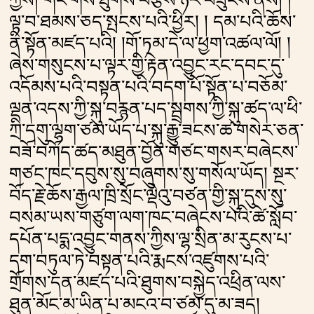
ལྟ་བ་ཐམས་ཅད་སྤངས་པའི་ཕྱིར། ། དམ་པའི་ཆོས་
ནི་སྟོན་མཛད་པའི། །གོ་ཏམ་དེ་ལ་ཕྱག་འཚལ་ལོ། །
ཞེས་གསུངས་པ་ལྟར་གྱི་རྟེན་འབྱུང་རང་དབང་དུ་
འདོམས་པའི་བསྟན་པའི་བདག་པོ་སྟོན་པ་བཅོམ་
ལྡན་འདས་ཀྱི་སྐུ་བརྙན་པད་སྦྲགས་ཀྱི་སྐུ་ཚད་ལ་ཕི་
ཀྲི་དགུ་ལྷག་ཙམ་ཡོད་པ་སྐུ་རྒྱུ་ཟངས་ཚ་གསེར་ཅན་
བཟོ་བཀོད་ཚད་མཐུན་བྱོན་གཙང་གསར་བཞེངས་
གཙང་ཁང་དབུས་སུ་བཞུགས་སུ་གསོལ་ཡོད། སྔར་
བོད་རྗེ་ཆོས་རྒྱལ་ཁྲི་སྲོང་ལྡེའུ་བཙན་གྱི་སྐུ་དུས་སུ་
བསམ་ཡས་གཙུག་ལག་ཁང་བཞེངས་པའི་ཚེ་སློབ་
དཔོན་པདྨ་འབྱུང་གནས་ཀྱིས་ལྷ་སྲིན་མ་རུངས་པ་
དག་བཏུལ་ཏེ་བསྟན་པའི་རྨངས་འཛུགས་པའི་
གྲོགས་དན་མཛད་པའི་ཐུགས་བསྐྱེད་འཕྲིན་ལས་
ཐུན་མོང་མ་ཡིན་པ་མངའ་བ་ཙམ་དུ་མ་ཟད།