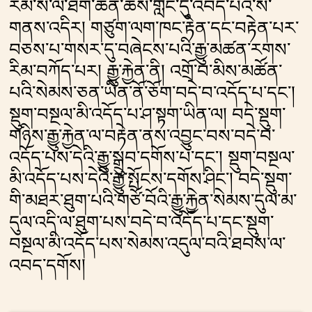
རམ་ས་ལ་ཐེག་ཆེན་ཆོས་གླིང་དུ་འབོད་པའི་ས་
གནས་འདིར། གཙུག་ལག་ཁང་རྟེན་དང་བརྟེན་པར་
བཅས་པ་གསར་དུ་བཞེངས་པའི་རྒྱུ་མཚན་རགས་
རིམ་བཀོད་པར། རྒྱུ་རྐྱེན་ནི། འགྲོ་བ་མིས་མཚོན་
པའི་སེམས་ཅན་ཡིན་ནོ་ཅོག་བདེ་བ་འདོད་པ་དང༌།
སྡུག་བསྔལ་མི་འདོད་པ་ཤ་སྟག་ཡིན་ལ། བདེ་སྡུག་
གཉིས་རྒྱུ་རྐྱེན་ལ་བརྟེན་ནས་འབྱུང་བས་བདེ་བ་
འདོད་པས་དེའི་རྒྱུ་སྒྲུབ་དགོས་པ་དང༌། སྡུག་བསྔལ་
མི་འདོད་པས་དེའི་རྒྱུ་སྤོངས་དགོས་ཤིང༌། བདེ་སྡུག་
གི་མཐར་ཐུག་པའི་གཙོ་བོའི་རྒྱུ་རྐྱེན་སེམས་དུལ་མ་
དུལ་འདི་ལ་ཐུག་པས་བདེ་བ་འདོད་པ་དང་སྡུག་
བསྔལ་མི་འདོད་པས་སེམས་འདུལ་བའི་ཐབས་ལ་
འབད་དགོས།