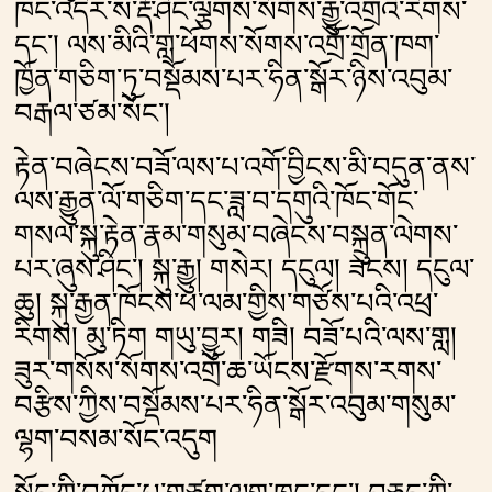
ཁང་འདིར་ས་རྡོ་ཤིང་ལྕགས་སོགས་རྒྱུ་འགྲོའི་རིགས་
དང༌། ལས་མིའི་གླ་ཕོགས་སོགས་འགྲོ་གྲོན་ཁག་
ཁྱོན་གཅིག་ཏུ་བསྡོམས་པར་ཧིན་སྒོར་ཉིས་འབུམ་
བརྒལ་ཙམ་སོང༌།
རྟེན་བཞེངས་བཟོ་ལས་པ་འགོ་བྱིངས་མི་བདུན་ནས་
ལས་རྒྱུན་ལོ་གཅིག་དང་ཟླ་བ་དགུའི་ཁོང་གོང་
གསལ་སྐུ་རྟེན་རྣམ་གསུམ་བཞེངས་བསྐྲུན་ལེགས་
པར་ཞུས་ཤིང༌། སྐུ་རྒྱུ། གསེར། དངུལ། ཟངས། དངུལ་
ཆུ། སྐུ་རྒྱན་ཁོངས་ཕ་ལམ་གྱིས་གཙོས་པའི་འཕྲ་
རིགས། མུ་ཏིག གཡུ་བྱུར། གཟི། བཟོ་པའི་ལས་གླ།
ཟུར་གསོས་སོགས་འགྲོ་ཆ་ཡོངས་རྫོགས་རགས་
བརྩིས་ཀྱིས་བསྡོམས་པར་ཧིན་སྒོར་འབུམ་གསུམ་
ལྷག་བསམ་སོང་འདུག