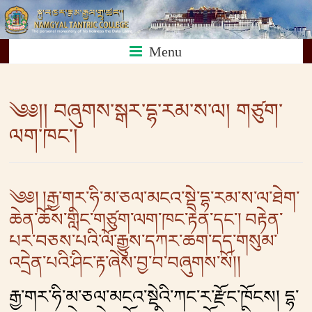
Skip
Namgyal
to
content
Menu
Tantric
༄༅།། བཞུགས་སྒར་དྷ་རམ་ས་ལ། གཙུག་
College
ལག་ཁང་།
༄༅། །རྒྱ་གར་ཧི་མ་ཅལ་མངའ་སྡེ་དྷ་རམ་ས་ལ་ཐེག་
ཆེན་ཆོས་གླིང་གཙུག་ལག་ཁང་རྟེན་དང༌། བརྟེན་
པར་བཅས་པའི་ལོ་རྒྱུས་དཀར་ཆག་དད་གསུམ་
འདྲེན་པའི་ཤིང་རྟ་ཞེས་བྱ་བ་བཞུགས་སོ།།
རྒྱ་གར་ཧི་མ་ཅལ་མངའ་སྡེའི་ཀང་ར་རྫོང་ཁོངས། དྷ་