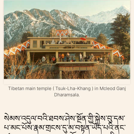
Tibetan main temple ( Tsuk-Lha-Khang ) in Mcleod Ganj
Dharamsala.
སེམས་འདུལ་བའི་ཐབས་ཤེས་སྔོན་གྱི་སྐྱེས་བུ་དམ་
པ་མང་པོས་རྣམ་གྲངས་དུ་མ་བསྟན་ཡོད་པའི་ནང་