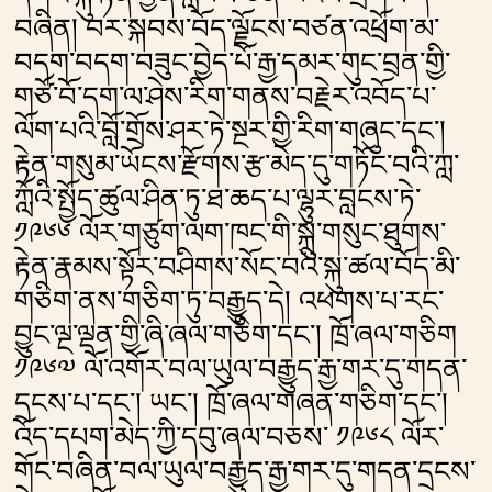
བཞིན། བར་སྐབས་བོད་ལྗོངས་བཙན་འཕྲོག་མ་
བདག་བདག་བཟུང་བྱེད་པོ་རྒྱ་དམར་གུང་བྲན་གྱི་
གཙོ་བོ་དག་ལ་ཤེས་རིག་གནས་བརྗེར་འབོད་པ་
ལོག་པའི་བློ་གྲོས་ཤར་ཏེ་སྔར་གྱི་རིག་གཞུང་དང༌།
རྟེན་གསུམ་ཡོངས་རྫོགས་རྩ་མེད་དུ་གཏོང་བའི་ཀླ་
ཀློའི་སྤྱོད་ཚུལ་ཤིན་ཏུ་ཐ་ཆད་པ་ལྷུར་བླངས་ཏེ་
༡༩༦༦ ལོར་གཙུག་ལག་ཁང་གི་སྐུ་གསུང་ཐུགས་
རྟེན་རྣམས་སྟོར་བཤིགས་སོང་བའི་སྐུ་ཚལ་བོད་མི་
གཅིག་ནས་གཅིག་ཏུ་བརྒྱུད་དེ། འཕགས་པ་རང་
བྱུང་ལྔ་ལྡན་གྱི་ཞི་ཞལ་གཅིག་དང༌། ཁྲོ་ཞལ་གཅིག
༡༩༦༧ ལོ་འགོར་བལ་ཡུལ་བརྒྱུད་རྒྱ་གར་དུ་གདན་
དྲངས་པ་དང༌། ཡང༌། ཁྲོ་ཞལ་གཞན་གཅིག་དང༌།
འོད་དཔག་མེད་ཀྱི་དབུ་ཞལ་བཅས་ ༡༩༦༨ ལོར་
གོང་བཞིན་བལ་ཡུལ་བརྒྱུད་རྒྱ་གར་དུ་གདན་དྲངས་