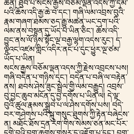
ཚན། ཐུབ་པ་སངས་རྒྱས་བཅོམ་ལྡན་འདས་ཀྱི་དམ་
པའི་ཆོས་འདི་རྒྱ་ཆེ་བ་དང༌། གཞི་ལམ་འབྲས་བུའི་
རྣམ་གཞག་ཐམས་ཅད་རྒྱུ་མཚན་ཡང་དག་པའི་
ལམ་ནས་བསྟན་དུ་ཡོད་པ་ཡིན་ཅིང༌། ཆོས་འདི་
བྱུང་ནས་ལོ་ཉིས་སྟོང་ལྔ་བརྒྱ་ལྷག་འདས་རུང༌། ད་
ལྟའང་འཛམ་གླིང་འདིར་ནང་པ་དུང་ཕྱུར་ལྔ་ཙམ་
ཡོད་པ་ཡིན།
སངས་རྒྱས་བཅོམ་ལྡན་འདས་ཀྱི་རྗེས་འབྲངས་པས།
གཞི་བདེན་པ་གཉིས་དང༌། བདེན་པ་བཞི་ལ་བརྟེན་
ནས། ཐབས་ཤེས་ཟུང་སྦྲེལ་གྱི་ལམ་བརྒྱུད། འབྲས་
བུ་བྱང་ཆུབ་མངོན་དུ་བྱ་དགོས་པ་ཡིན་ལ། དེ་ལྟ་
བུའི་ཚུལ་རྣམས་སྒྲུབ་པ་ལ་ཤེས་དགོས་པས། བདེ་
བར་གཤེགས་པའི་སྐུ་གསུང་ཐུགས་ཀྱི་རྟེན་བཞེངས་
ན། མཐོང་ཐོས་དྲན་རེག་གིས་སེམས་ཅན་མང་པོར་
དགེ་བའི་བག་ཆགས་གསར་དུ་འཇོག་པ་དང༌། བག་